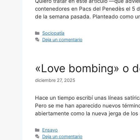
Quiero tratar en este artículo —que advie
contenedores en Pacs del Penedès el 5 d
de la semana pasada. Planteado como 
Categorías
Sociopatía
Deja un comentario
«Love bombing» o de
diciembre 27, 2025
Hace un tiempo escribí unas líneas satíri
Pero se me han aparecido nuevos términos
abiertamente como la nueva jerga de los g
Categorías
Ensayo
Deja un comentario