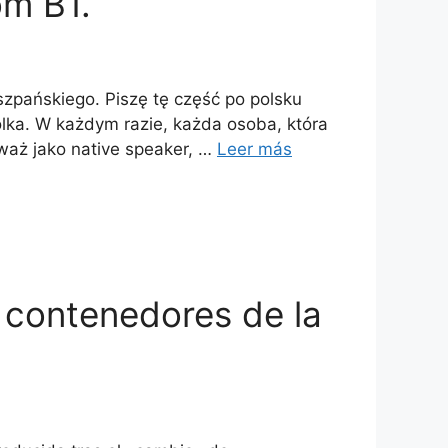
om B1.
zpańskiego. Piszę tę część po polsku
lka. W każdym razie, każda osoba, która
eważ jako native speaker, …
Leer más
s contenedores de la