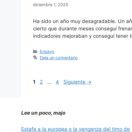
diciembre 1, 2025
Ha sido un año muy desagradable. Un año
cierto que durante meses conseguí frena
indicadores mejoraban y conseguí tener 
Categorías
Ensayo
Deja un comentario
Página
Página
Página
1
2
…
4
Siguiente
→
Lee un poco, majo
Estafa a la europea o la venganza del timo de