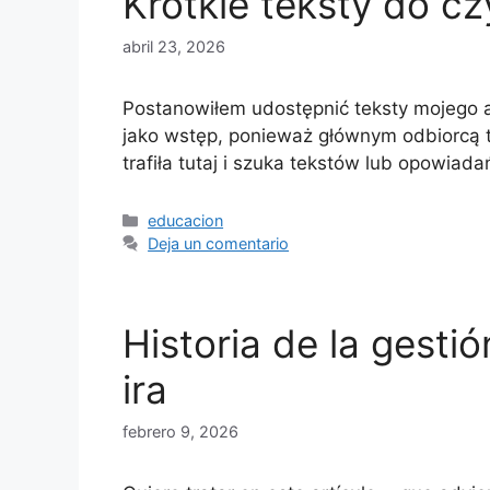
Krótkie teksty do c
abril 23, 2026
Postanowiłem udostępnić teksty mojego a
jako wstęp, ponieważ głównym odbiorcą t
trafiła tutaj i szuka tekstów lub opowia
Categorías
educacion
Deja un comentario
Historia de la gesti
ira
febrero 9, 2026