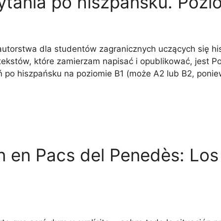
zytania po hiszpańsku. Pozi
utorstwa dla studentów zagranicznych uczących się his
ekstów, które zamierzam napisać i opublikować, jest Po
dań po hiszpańsku na poziomie B1 (może A2 lub B2, poni
ón en Pacs del Penedès: Lo