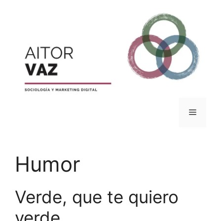
Saltar
al
contenido
Menú
Humor
Verde, que te quiero
verde.